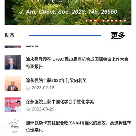
部分毕业成员参加“浙江国邦药业股份有限公司产学研学
术讨论会”
2024-04-01
更多
角三环构筑方法已用于天然产物全合成，并作为封面文
动态
章发表
2023-11-13
涂永强教授在IUPAC第23届有机合成国际会议上作大会
特邀报告
2023-10-21
涂永强院士获2022年何梁何利奖
2023-02-18
涂永强院士获中国化学会手性化学奖
2022-08-29
螺环氮杂卡宾铱配合物(SNIr-H)催化的高效、高选择性苄
位烷基化
2022-08-13