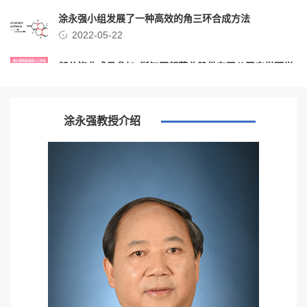
涂永强小组发展了一种高效的角三环合成方法
2022-05-22
部分毕业成员参加“浙江国邦药业股份有限公司产学研学
术讨论会”
2024-04-01
角三环构筑方法已用于天然产物全合成，并作为封面文
涂永强教授介绍
章发表
2023-11-13
涂永强教授在IUPAC第23届有机合成国际会议上作大会
特邀报告
2023-10-21
涂永强院士获2022年何梁何利奖
2023-02-18